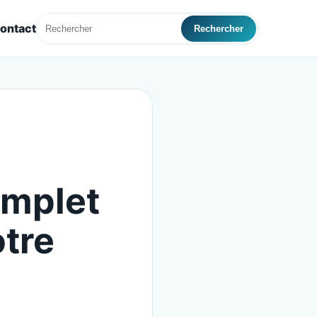
ontact
Rechercher
omplet
otre