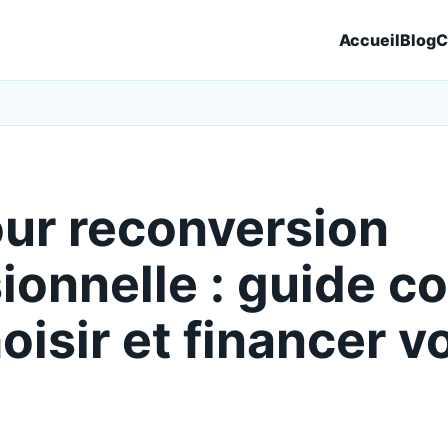
Accueil
Blog
C
ur reconversion
ionnelle : guide c
oisir et financer v