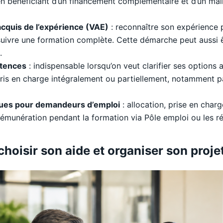
n bénéficiant d’un financement complémentaire et d’un mai
acquis de l’expérience (VAE)
: reconnaître son expérience 
 suivre une formation complète. Cette démarche peut auss
.
étences
: indispensable lorsqu’on veut clarifier ses options a
pris en charge intégralement ou partiellement, notamment p
ques pour demandeurs d’emploi
: allocation, prise en charg
munération pendant la formation via Pôle emploi ou les ré
oisir son aide et organiser son proje