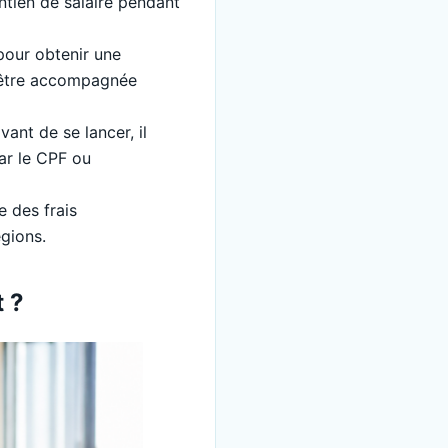
ntien de salaire pendant
pour obtenir une
i être accompagnée
vant de se lancer, il
ar le CPF ou
e des frais
gions.
t ?